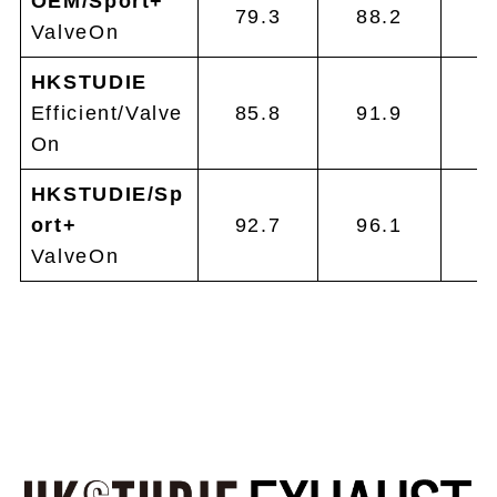
OEM/Sport+
79.3
88.2
7
ValveOn
HKSTUDIE
Efficient/Valve
85.8
91.9
8
On
HKSTUDIE/Sp
ort+
92.7
96.1
8
ValveOn