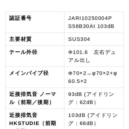
認証番号
JARI10250004P
S58B30At 103dB
主要材質
SUS304
テール外径
Φ101.6 左右デュ
アル出し
メインパイプ径
Φ70×2→φ70×2+φ
60.5×2
近接排気音 ノーマ
93dB (アイドリン
ル（前期／後期）
グ：62dB）
近接排気音
103dB (アイドリン
HKSTUDIE（前期
グ：66dB）